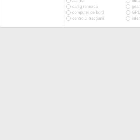
alarmă
filtr
cârlig remorcă
geam
computer de bord
GPL 
controlul tracțiunii
inter