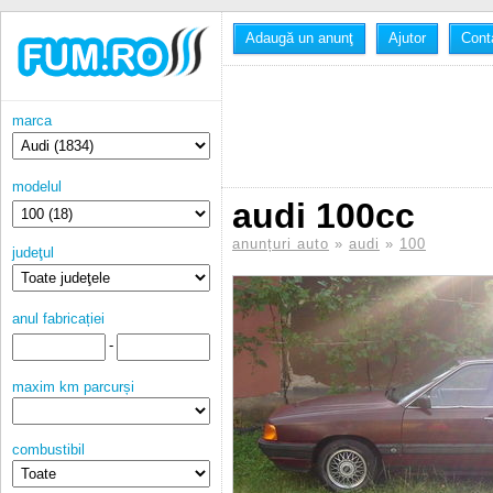
Adaugă un anunţ
Ajutor
Cont
marca
modelul
audi 100cc
anunțuri auto
»
audi
»
100
judeţul
anul fabricației
-
maxim km parcurși
combustibil