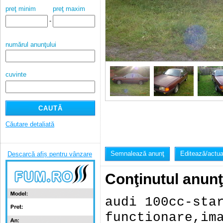
preţ minim
preţ maxim
-
numărul anunţului
cuvinte
Căutare detaliată
Semnalează anunţ
Editează/actua
Descarcă afiș pentru vânzare
Conţinutul anunţ
audi 100cc-sta
functionare,im