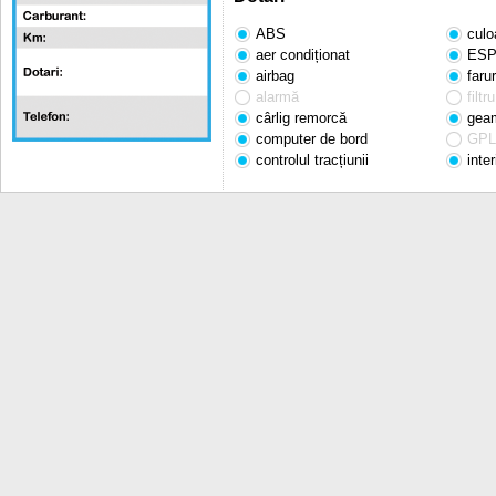
ABS
culo
aer condiționat
ES
airbag
faru
alarmă
filtr
cârlig remorcă
geam
computer de bord
GPL 
controlul tracțiunii
inter