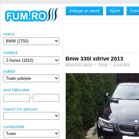
Adaugă un anunţ
Ajutor
Cont
marca
modelul
Bmw 330i xdrive 2013
anunțuri auto
»
bmw
»
3-series
judeţul
anul fabricației
-
maxim km parcurși
combustibil