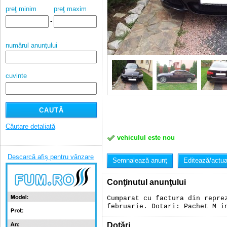
preţ minim
preţ maxim
-
numărul anunţului
cuvinte
Căutare detaliată
vehiculul este nou
Descarcă afiș pentru vânzare
Semnalează anunţ
Editează/actua
Conţinutul anunţului
Cumparat cu factura din repre
februarie. Dotari: Pachet M i
Dotări