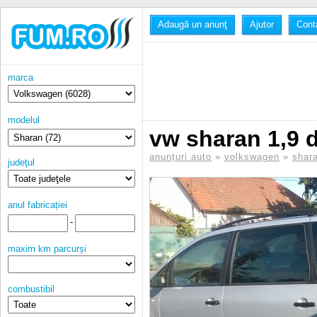
Adaugă un anunţ
Ajutor
Cont
marca
modelul
vw sharan 1,9 d
anunțuri auto
»
volkswagen
»
shar
judeţul
anul fabricației
-
maxim km parcurși
combustibil