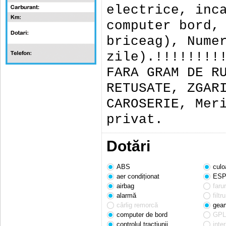
electrice, inc
computer bord,
briceag), Nume
zile).!!!!!!!!
FARA GRAM DE R
RETUSATE, ZGAR
CAROSERIE, Mer
privat.
Dotări
ABS
culo
aer condiționat
ES
airbag
faru
alarmă
filtr
cârlig remorcă
geam
computer de bord
GPL 
controlul tracțiunii
inter