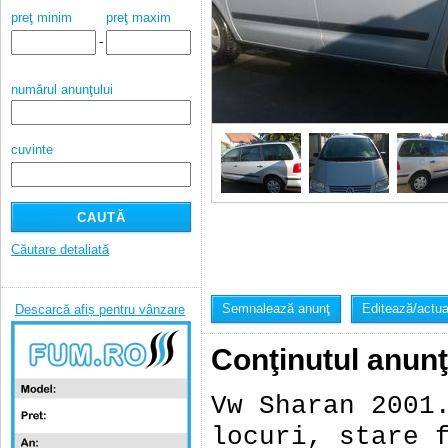
preţ minim
preţ maxim
-
numărul anunţului
cuvinte
Căutare detaliată
Semnalează anunţ
Editează/actua
Descarcă afiș pentru vânzare
Conţinutul anunţ
Vw Sharan 2001
locuri, stare 