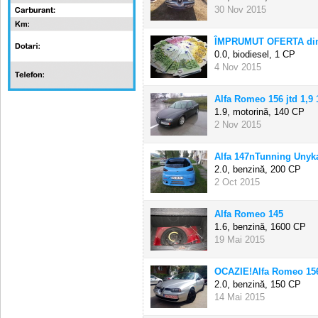
30 Nov 2015
ÎMPRUMUT OFERTA dint
0.0, biodiesel,
1 CP
4 Nov 2015
Alfa Romeo 156 jtd 1,9 1
1.9, motorină,
140 CP
2 Nov 2015
Alfa 147nTunning Unyk
2.0, benzină,
200 CP
2 Oct 2015
Alfa Romeo 145
1.6, benzină,
1600 CP
19 Mai 2015
OCAZIE!Alfa Romeo 156
2.0, benzină,
150 CP
14 Mai 2015