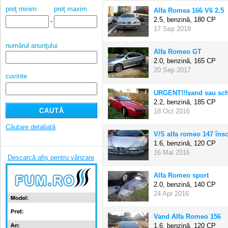
preţ minim
preţ maxim
Alfa Romea 166 V6 2.5
2.5, benzină,
180 CP
-
17 Sep 2018
numărul anunţului
Alfa Romeo GT
2.0, benzină,
165 CP
20 Sep 2017
cuvinte
URGENT!!!vand sau sch
2.2, benzină,
185 CP
18 Oct 2016
Căutare detaliată
V/S alfa romeo 147 însc
1.6, benzină,
120 CP
16 Mai 2016
Descarcă afiș pentru vânzare
Alfa Romeo sport
2.0, benzină,
140 CP
24 Apr 2016
Vand Alfa Romeo 156
1.6, benzină,
120 CP