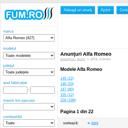
Adaugă un anunţ
Ajutor
Cont
marca
modelul
Anunţuri Alfa Romeo
anunțuri auto
» alfa romeo
judeţul
Modele Alfa Romeo
145 (22)
anul fabricației
146 (20)
147 (80)
-
155 (12)
156 (199)
maxim km parcurși
159 (25)
Pagina 1 din 22
combustibil
sortează:
dată