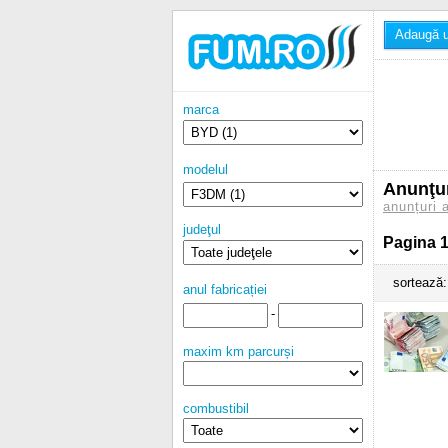
Adaugă u
marca
modelul
Anunţu
anunțuri 
judeţul
Pagina 1
sortează:
anul fabricației
-
maxim km parcurși
combustibil