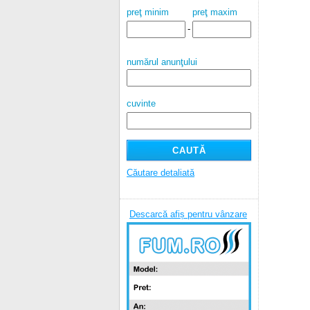
preţ minim
preţ maxim
-
numărul anunţului
cuvinte
Căutare detaliată
Descarcă afiș pentru vânzare