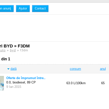
n anunţ
Ajutor
Contact
ri BYD » F3DM
auto
»
byd
» f3dm
 din 1
dată
consum
anul
Oferte de împrumut între..
0.0, biodiesel,
89 CP
63.0 L/100km
65
9 Ian 2015