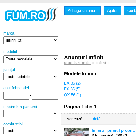
Adaugă un anunţ
Ajutor
Cont
marca
modelul
Anunţuri Infiniti
anunțuri auto
» infiniti
judeţul
Modele Infiniti
EX 35 (2)
anul fabricației
FX 35 (5)
QX 56 (1)
-
Pagina 1 din 1
maxim km parcurși
sortează:
dată
combustibil
Infiniti - primul propri..
3.5, benzină,
280 CP