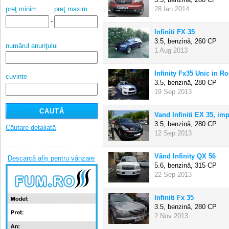
28 Ian 2014
preţ minim
preţ maxim
-
Infiniti FX 35
3.5, benzină,
260 CP
numărul anunţului
1 Aug 2013
Infinity Fx35 Unic in Ro
cuvinte
3.5, benzină,
280 CP
19 Sep 2013
Vand Infiniti EX 35, imp
3.5, benzină,
280 CP
Căutare detaliată
12 Sep 2013
Vând Infinity QX 56
Descarcă afiș pentru vânzare
5.6, benzină,
315 CP
22 Sep 2013
Infiniti Fx 35
3.5, benzină,
280 CP
2 Nov 2013