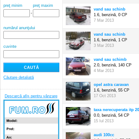
preţ minim
preţ maxim
vand sau schinb
-
1.6, benzină,
0 CP
7 Mar 2013
numărul anunţului
vand sau schinb
1.6, benzină,
1 CP
3 Mar 2013
cuvinte
vand sau schimb
2.0, benzină,
140 CP
4 Mar 2013
Căutare detaliată
opel astra caravan
1.6, benzină,
55 CP
17 Oct 2013
Descarcă afiș pentru vânzare
taxa nerecuperata itp 20
0.0, benzină,
54 CP
15 Iul 2013
audi 100cc