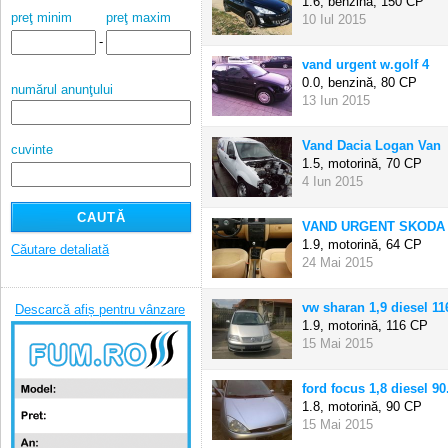
1.6, benzină,
150 CP
preţ minim
preţ maxim
10 Iul 2015
-
vand urgent w.golf 4
0.0, benzină,
80 CP
numărul anunţului
13 Iun 2015
Vand Dacia Logan Van
cuvinte
1.5, motorină,
70 CP
4 Iun 2015
VAND URGENT SKODA F
1.9, motorină,
64 CP
Căutare detaliată
24 Mai 2015
vw sharan 1,9 diesel 116
Descarcă afiș pentru vânzare
1.9, motorină,
116 CP
15 Mai 2015
ford focus 1,8 diesel 90
1.8, motorină,
90 CP
15 Mai 2015