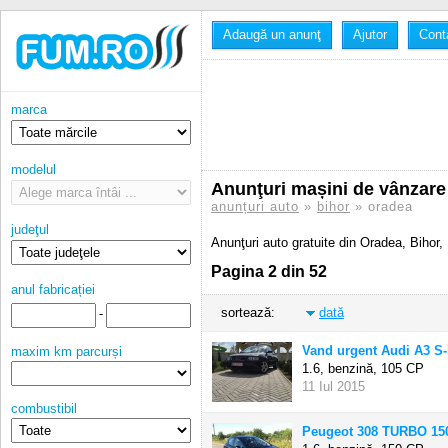
Adaugă un anunţ
Ajutor
Cont
marca
modelul
Anunţuri mașini de vânzare
anunțuri auto
»
bihor
» oradea
judeţul
Anunţuri auto gratuite din Oradea, Bihor
Pagina 2 din 52
anul fabricației
sortează:
dată
-
Vand urgent Audi A3 S-l
maxim km parcurși
1.6, benzină,
105 CP
11 Iul 2015
combustibil
Peugeot 308 TURBO 1