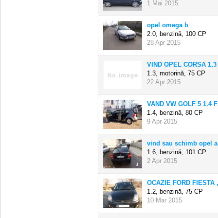
1 Mai 2015
opel omega b
2.0, benzină,
100 CP
28 Apr 2015
VIND OPEL CORSA 1,3 
1.3, motorină,
75 CP
22 Apr 2015
VAND VW GOLF 5 1.4 F
1.4, benzină,
80 CP
9 Apr 2015
vind sau schimb opel as
1.6, benzină,
101 CP
2 Apr 2015
OCAZIE FORD FIESTA ,
1.2, benzină,
75 CP
10 Mar 2015