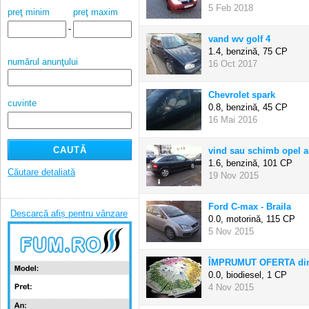
5 Feb 2018
preţ minim
preţ maxim
-
vand wv golf 4
1.4, benzină,
75 CP
numărul anunţului
16 Oct 2017
Chevrolet spark
cuvinte
0.8, benzină,
45 CP
16 Mai 2016
vind sau schimb opel a
1.6, benzină,
101 CP
Căutare detaliată
19 Nov 2015
Ford C-max - Braila
Descarcă afiș pentru vânzare
0.0, motorină,
115 CP
5 Nov 2015
ÎMPRUMUT OFERTA dint
0.0, biodiesel,
1 CP
4 Nov 2015