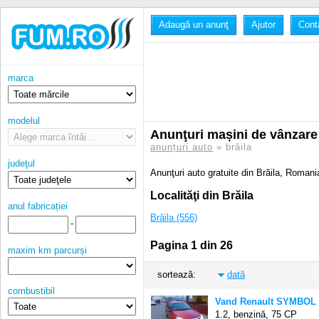
Adaugă un anunţ
Ajutor
Cont
marca
modelul
Anunţuri mașini de vânzare 
anunțuri auto
» brăila
judeţul
Anunţuri auto gratuite din Brăila, Romani
Localităţi din Brăila
anul fabricației
Brăila (556)
-
Pagina 1 din 26
maxim km parcurși
sortează:
dată
combustibil
Vand Renault SYMBOL 
1.2, benzină,
75 CP