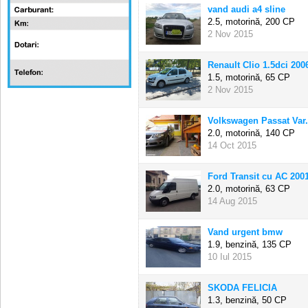
vand audi a4 sline
2.5, motorină,
200 CP
2 Nov 2015
Renault Clio 1.5dci 200
1.5, motorină,
65 CP
2 Nov 2015
Volkswagen Passat Var.
2.0, motorină,
140 CP
14 Oct 2015
Ford Transit cu AC 200
2.0, motorină,
63 CP
14 Aug 2015
Vand urgent bmw
1.9, benzină,
135 CP
10 Iul 2015
SKODA FELICIA
1.3, benzină,
50 CP