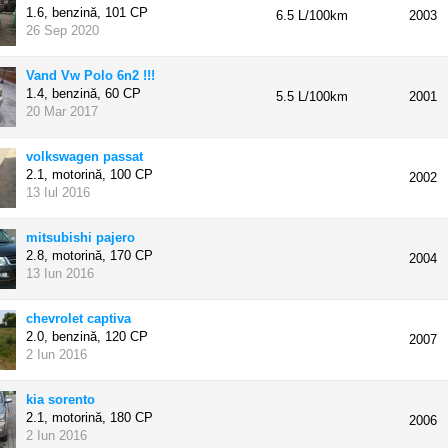
1.6, benzină,
101 CP
6.5 L/100km
2003
26 Sep 2020
Vand Vw Polo 6n2 !!!
1.4, benzină,
60 CP
5.5 L/100km
2001
20 Mar 2017
volkswagen passat
2.1, motorină,
100 CP
2002
13 Iul 2016
mitsubishi pajero
2.8, motorină,
170 CP
2004
13 Iun 2016
chevrolet captiva
2.0, benzină,
120 CP
2007
2 Iun 2016
kia sorento
2.1, motorină,
180 CP
2006
2 Iun 2016