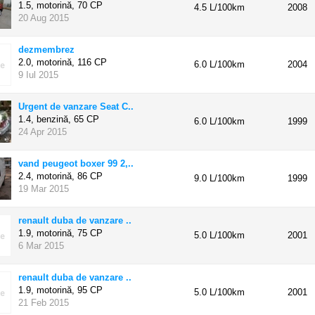
1.5, motorină,
70 CP
4.5 L/100km
2008
20 Aug 2015
dezmembrez
2.0, motorină,
116 CP
6.0 L/100km
2004
9 Iul 2015
Urgent de vanzare Seat C..
1.4, benzină,
65 CP
6.0 L/100km
1999
24 Apr 2015
vand peugeot boxer 99 2,..
2.4, motorină,
86 CP
9.0 L/100km
1999
19 Mar 2015
renault duba de vanzare ..
1.9, motorină,
75 CP
5.0 L/100km
2001
6 Mar 2015
renault duba de vanzare ..
1.9, motorină,
95 CP
5.0 L/100km
2001
21 Feb 2015