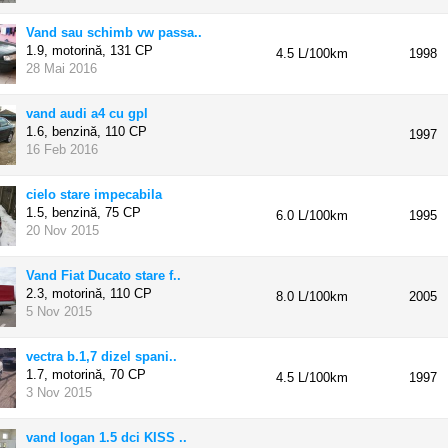
Vand sau schimb vw passa..
1.9, motorină,
131 CP
4.5 L/100km
1998
28 Mai 2016
vand audi a4 cu gpl
1.6, benzină,
110 CP
1997
16 Feb 2016
cielo stare impecabila
1.5, benzină,
75 CP
6.0 L/100km
1995
20 Nov 2015
Vand Fiat Ducato stare f..
2.3, motorină,
110 CP
8.0 L/100km
2005
5 Nov 2015
vectra b.1,7 dizel spani..
1.7, motorină,
70 CP
4.5 L/100km
1997
3 Nov 2015
vand logan 1.5 dci KISS ..