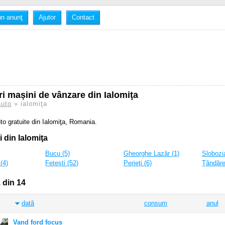
n anunţ
Ajutor
Contact
i mașini de vânzare din Ialomiţa
auto
» ialomiţa
to gratuite din Ialomiţa, Romania.
i din Ialomiţa
Bucu (5)
Gheorghe Lazăr (1)
Slobozi
(4)
Feteşti (52)
Perieţi (6)
Ţăndăre
 din 14
dată
consum
anul
Vand ford focus