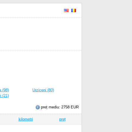
a (98)
Urziceni (80)
i (21)
preț mediu: 2758 EUR
kilometri
preț