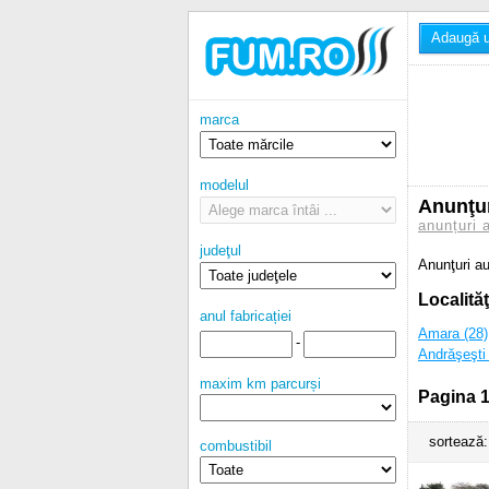
Adaugă u
marca
modelul
Anunţur
anunțuri 
judeţul
Anunţuri au
Localităţ
anul fabricației
Amara (28)
-
Andrăşeşti 
maxim km parcurși
Pagina 1
sortează:
combustibil