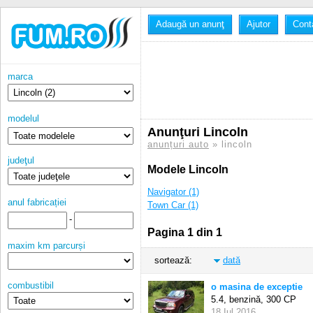
Adaugă un anunţ
Ajutor
Cont
marca
modelul
Anunţuri Lincoln
anunțuri auto
» lincoln
judeţul
Modele Lincoln
Navigator (1)
anul fabricației
Town Car (1)
-
Pagina 1 din 1
maxim km parcurși
sortează:
dată
combustibil
o masina de exceptie
5.4, benzină,
300 CP
18 Iul 2016