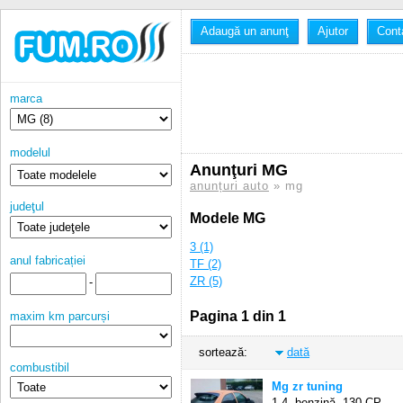
Adaugă un anunţ
Ajutor
Cont
marca
modelul
Anunţuri MG
anunțuri auto
» mg
judeţul
Modele MG
3 (1)
anul fabricației
TF (2)
ZR (5)
-
Pagina 1 din 1
maxim km parcurși
sortează:
dată
combustibil
Mg zr tuning
1.4, benzină,
130 CP