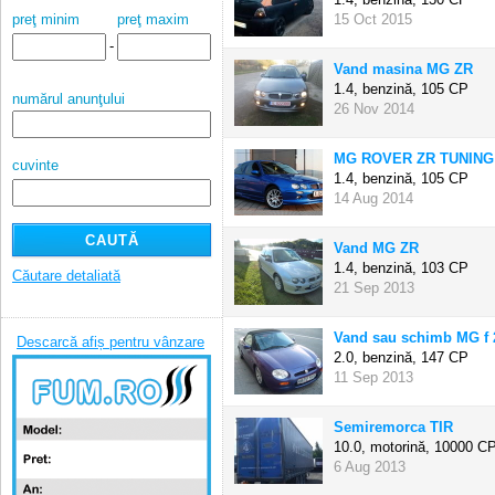
15 Oct 2015
preţ minim
preţ maxim
-
Vand masina MG ZR
1.4, benzină,
105 CP
numărul anunţului
26 Nov 2014
MG ROVER ZR TUNING
cuvinte
1.4, benzină,
105 CP
14 Aug 2014
Vand MG ZR
1.4, benzină,
103 CP
Căutare detaliată
21 Sep 2013
Vand sau schimb MG f 2
Descarcă afiș pentru vânzare
2.0, benzină,
147 CP
11 Sep 2013
Semiremorca TIR
10.0, motorină,
10000 C
6 Aug 2013