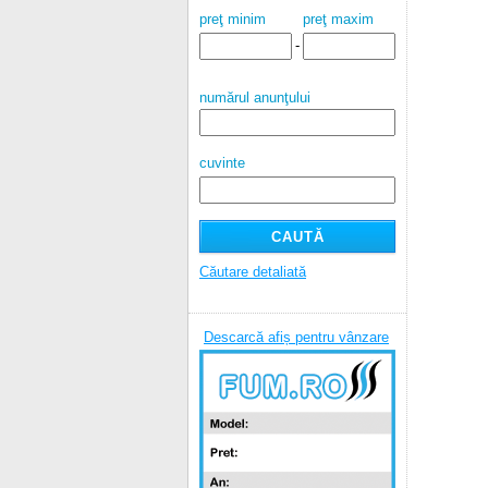
preţ minim
preţ maxim
-
numărul anunţului
cuvinte
Căutare detaliată
Descarcă afiș pentru vânzare