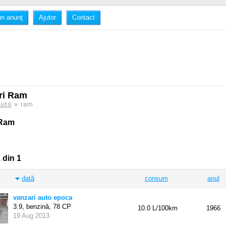
n anunţ
Ajutor
Contact
ri Ram
auto
» ram
 Ram
 din 1
dată
consum
anul
vanzari auto epoca
3.9, benzină,
78 CP
10.0 L/100km
1966
19 Aug 2013