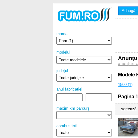
Adaugă u
marca
modelul
Anunţu
anunțuri 
judeţul
Modele
1500 (1)
anul fabricației
Pagina 1
-
maxim km parcurși
sortează:
combustibil