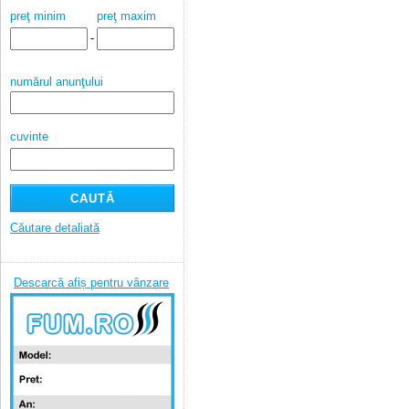
preţ minim
preţ maxim
-
numărul anunţului
cuvinte
Căutare detaliată
Descarcă afiș pentru vânzare