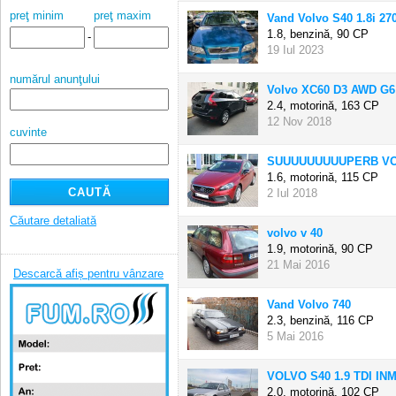
preţ minim
preţ maxim
Vand Volvo S40 1.8i 270
1.8, benzină,
90 CP
-
19 Iul 2023
numărul anunţului
Volvo XC60 D3 AWD G6
2.4, motorină,
163 CP
12 Nov 2018
cuvinte
SUUUUUUUUUPERB VO
1.6, motorină,
115 CP
2 Iul 2018
Căutare detaliată
volvo v 40
1.9, motorină,
90 CP
21 Mai 2016
Descarcă afiș pentru vânzare
Vand Volvo 740
2.3, benzină,
116 CP
5 Mai 2016
VOLVO S40 1.9 TDI INM
2.0, motorină,
102 CP