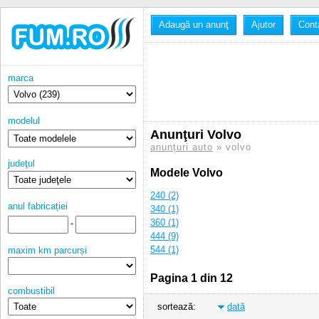
Adaugă un anunţ
Ajutor
Cont
marca
modelul
Anunţuri Volvo
anunțuri auto
» volvo
judeţul
Modele Volvo
240 (2)
anul fabricației
340 (1)
360 (1)
-
444 (9)
544 (1)
maxim km parcurși
66 (1)
850 (12)
Pagina 1 din 12
combustibil
sortează:
dată