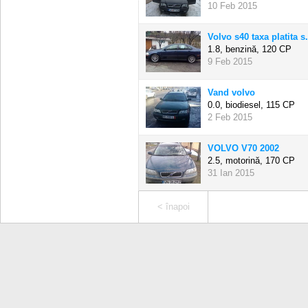
10 Feb 2015
Volvo s40 taxa platita s.
1.8, benzină,
120 CP
9 Feb 2015
Vand volvo
0.0, biodiesel,
115 CP
2 Feb 2015
VOLVO V70 2002
2.5, motorină,
170 CP
31 Ian 2015
< înapoi