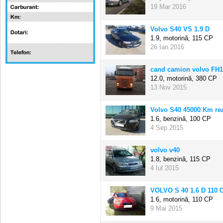
19 Mar 2016
Volvo S40 VS 1.9 D
1.9, motorină,
115 CP
26 Ian 2016
cand camion volvo FH
12.0, motorină,
380 CP
13 Nov 2015
Volvo S40 45000 Km rea
1.6, benzină,
100 CP
4 Sep 2015
volvo v40
1.8, benzină,
115 CP
4 Iul 2015
VOLVO S 40 1.6 D 110 
1.6, motorină,
110 CP
9 Mai 2015