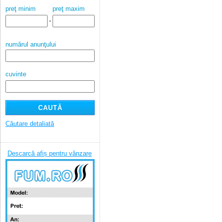
preţ minim
preţ maxim
-
numărul anunţului
cuvinte
Căutare detaliată
Descarcă afiș pentru vânzare