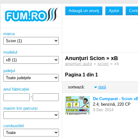
Adaugă un anunţ
Ajutor
Cont
marca
modelul
Anunţuri Scion » xB
anunțuri auto
»
scion
» xb
judeţul
Pagina 1 din 1
sortează:
dată
anul fabricației
-
De Cumparat - Scion xB
2.4, benzină,
220 CP
maxim km parcurși
9 Dec 2014
combustibil